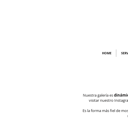
HOME
SER
Nuestra galería es
dinámic
visitar nuestro Instag
Es la forma más fiel de mo