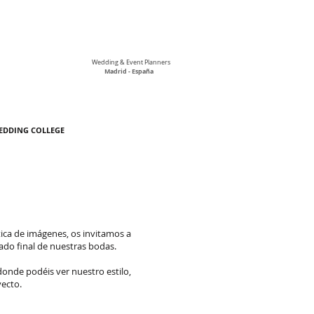
Wedding & Event Planners
Madrid - España
EDDING COLLEGE
ática de imágenes, os invitamos a
ado final de nuestras bodas.
donde podéis ver nuestro estilo,
yecto.