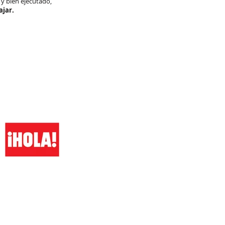
 y bien ejecutado,
ajar.