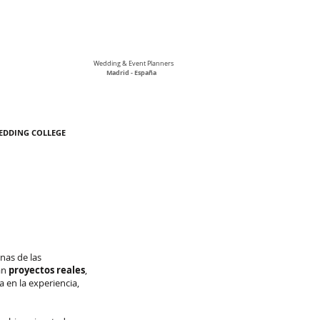
Wedding & Event Planners
Madrid - España
EDDING COLLEGE
nas de las
an
proyectos reales
,
 en la experiencia,